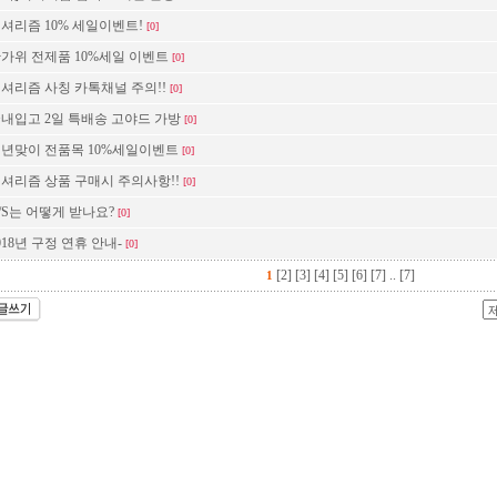
럭셔리즘 10% 세일이벤트!
[0]
한가위 전제품 10%세일 이벤트
[0]
럭셔리즘 사칭 카톡채널 주의!!
[0]
국내입고 2일 특배송 고야드 가방
[0]
신년맞이 전품목 10%세일이벤트
[0]
럭셔리즘 상품 구매시 주의사항!!
[0]
A/S는 어떻게 받나요?
[0]
2018년 구정 연휴 안내-
[0]
[2]
[3]
[4]
[5]
[6]
[7]
..
[7]
1