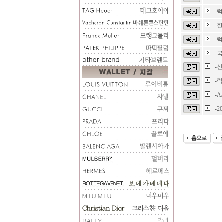
-
-
-
-
-
-
-
-