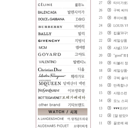
27
타이가로잔
26
구찌 씨
25
루이비통 
24
LOUIS 
23
킵올50구
22
세일상품 
21
샤넬2.5
20
"good"
19
티볼리 정
18
세일상품~
17
구찌 숄더
16
만족합니
15
사랑스런
14
모노 스피
13
♥♥♥프라
12
[잘 받았어
11
끌로에 패