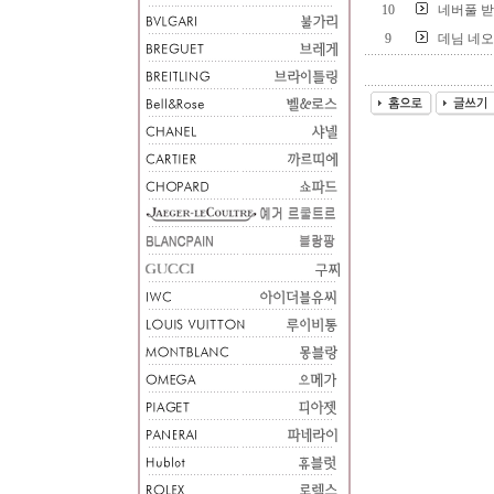
10
네버풀 받
9
데님 네오